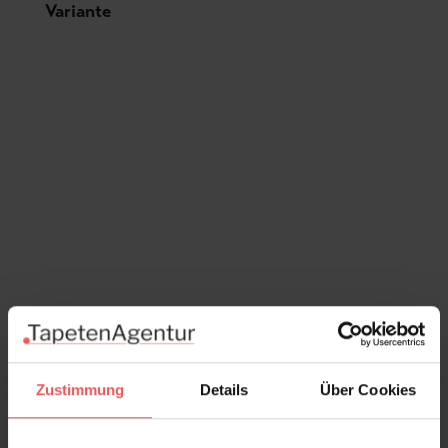
Produktgalerie überspringen
Variante
Zustimmung
Details
Über Cookies