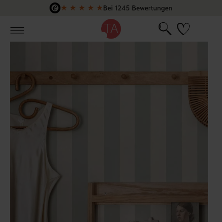
★
★
★
★
★
Bei 1245 Bewertungen
Zum Hauptinhalt springen