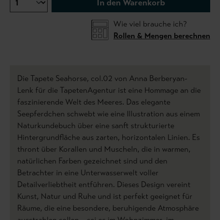
In den Warenkorb
Wie viel brauche ich?
Rollen & Mengen berechnen
Die Tapete Seahorse, col.02 von Anna Berberyan-
Lenk für die TapetenAgentur ist eine Hommage an die
faszinierende Welt des Meeres. Das elegante
Seepferdchen schwebt wie eine Illustration aus einem
Naturkundebuch über eine sanft strukturierte
Hintergrundfläche aus zarten, horizontalen Linien. Es
thront über Korallen und Muscheln, die in warmen,
natürlichen Farben gezeichnet sind und den
Betrachter in eine Unterwasserwelt voller
Detailverliebtheit entführen. Dieses Design vereint
Kunst, Natur und Ruhe und ist perfekt geeignet für
Räume, die eine besondere, beruhigende Atmosphäre
ausstrahlen sollen – sei es im Wohnzimmer, im