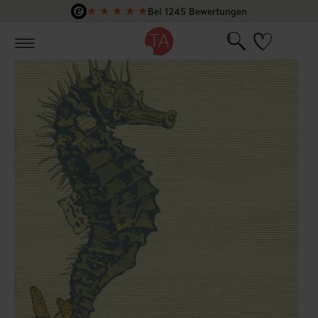
★
★
★
★
★
Bei 1245 Bewertungen
Zum Hauptinhalt springen