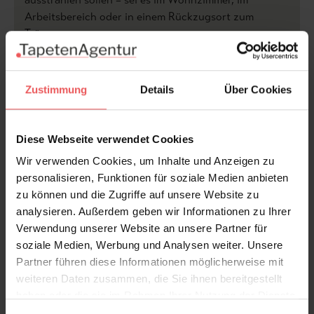
Arbeitsbereich oder in einem Rückzugsort zum
Träumen.
Produktdetails
Zustimmung
Details
Über Cookies
Versand & Zahlung
Diese Webseite verwendet Cookies
Bewertungen
Wir verwenden Cookies, um Inhalte und Anzeigen zu
personalisieren, Funktionen für soziale Medien anbieten
zu können und die Zugriffe auf unsere Website zu
FAQ
Teilen!
analysieren. Außerdem geben wir Informationen zu Ihrer
Verwendung unserer Website an unsere Partner für
soziale Medien, Werbung und Analysen weiter. Unsere
Partner führen diese Informationen möglicherweise mit
Sie haben Fragen zum Produkt?
weiteren Daten zusammen, die Sie ihnen bereitgestellt
haben oder die sie im Rahmen Ihrer Nutzung der Dienste
Frage stellen
gesammelt haben.