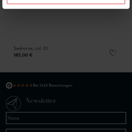
Seahorse, col. 01
185,00 €
★
★
★
★
★
Bei 1245 Bewertungen
Newsletter