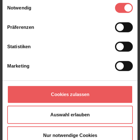
Einwilligungsauswahl
+49 (0)221 932 81 82
Notwendig
Präferenzen
Produktgalerie überspringen
Varianten
Statistiken
Marketing
Cookies zulassen
Auswahl erlauben
Nur notwendige Cookies