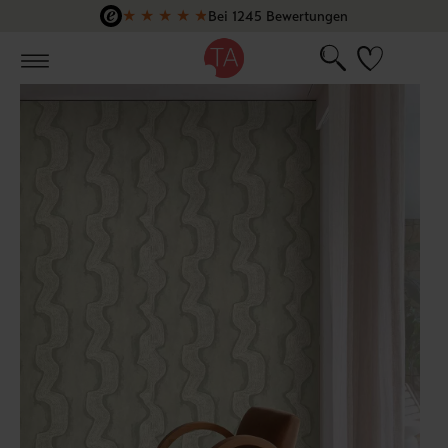
★
★
★
★
★
Bei 1245 Bewertungen
Zum Hauptinhalt springen