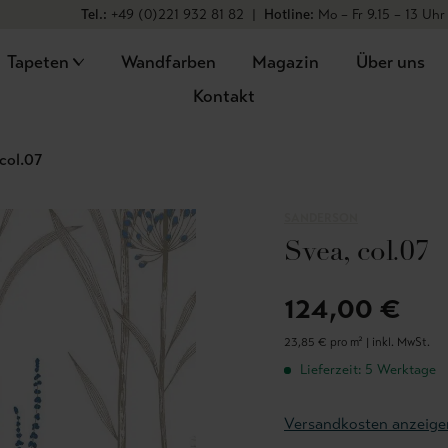
Tel.:
+49 (0)221 932 81 82
|
Hotline:
Mo – Fr 9.15 – 13 Uhr
Tapeten
Wandfarben
Magazin
Über uns
Kontakt
 col.07
SANDERSON
Svea, col.07
124,00 €
23,85 € pro m² |
inkl. MwSt.
Lieferzeit: 5 Werktage
Versandkosten anzeige