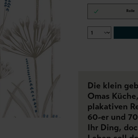
Rolle
Die klein ge
Omas Küche,
plakativen R
60-er und 70-
Ihr Ding, doc
Leben soll d