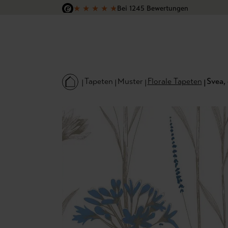
★
★
★
★
★
Bei 1245 Bewertungen
 Hauptinhalt springen
Zur Suche springen
Zur Hauptnavigation springen
Versandkostenfrei in Deutschland
Tapeten
Muster
Florale Tapeten
Svea,