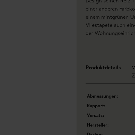
Design seinen Reiz. 
einer anderen Farbko
einem mintgrünen Un
Vliestapete auch ein
der Wohnungseinric
Produktdetails
V
Z
Abmessungen:
Rapport:
Versatz:
Hersteller:
Design: