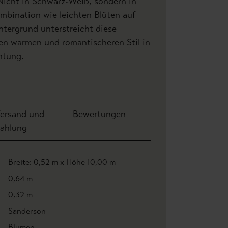
Nicht in Schwarz-Weiß, sondern in
mbination wie leichten Blüten auf
tergrund unterstreicht diese
en warmen und romantischeren Stil in
htung.
ersand und
Bewertungen
ahlung
Breite: 0,52 m x Höhe 10,00 m
0,64 m
0,32 m
Sanderson
Blumen