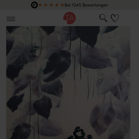
★
★
★
★
★
Bei 1245 Bewertungen
Zum Hauptinhalt springen