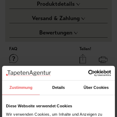
Produktdetails
Versand & Zahlung
Bewertungen
FAQ
Teilen!
Sie haben Fragen zum Produkt?
Frage stellen
Zustimmung
Details
Über Cookies
+49 (0)221 932 81 82
Diese Webseite verwendet Cookies
Wir verwenden Cookies, um Inhalte und Anzeigen zu