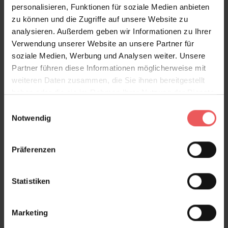
personalisieren, Funktionen für soziale Medien anbieten
Produktgalerie überspringen
Variante
zu können und die Zugriffe auf unsere Website zu
analysieren. Außerdem geben wir Informationen zu Ihrer
Verwendung unserer Website an unsere Partner für
soziale Medien, Werbung und Analysen weiter. Unsere
Partner führen diese Informationen möglicherweise mit
weiteren Daten zusammen, die Sie ihnen bereitgestellt
haben oder die sie im Rahmen Ihrer Nutzung der Dienste
gesammelt haben.
Einwilligungsauswahl
Notwendig
Präferenzen
Statistiken
Marketing