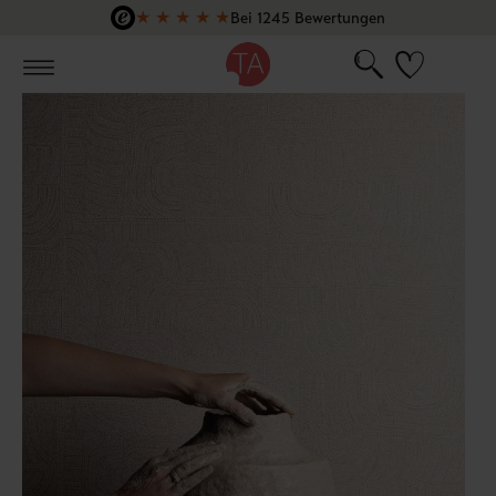
★
★
★
★
★
Bei 1245 Bewertungen
Zum Hauptinhalt springen