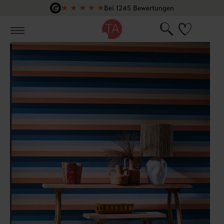
★
★
★
★
★
Bei 1245 Bewertungen
Zum Hauptinhalt springen