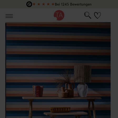
★
★
★
★
★
Bei 1245 Bewertungen
Zum Hauptinhalt springen