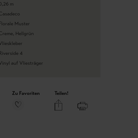
0,26 m
Casadeco
Florale Muster
Creme
, Hellgrün
Vlieskleber
Riverside 4
Vinyl auf Vliesträger
Zu Favoriten
Teilen!