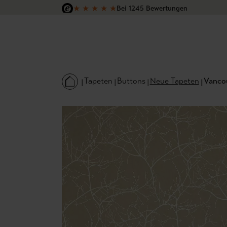
★
★
★
★
★
Bei 1245 Bewertungen
 Hauptinhalt springen
Zur Suche springen
Zur Hauptnavigation springen
Versandkostenfrei in Deutschland
Tapeten
Buttons
Neue Tapeten
Vancou