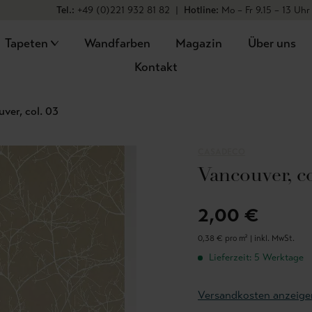
Tel.:
+49 (0)221 932 81 82
|
Hotline:
Mo – Fr 9.15 – 13 Uhr
Tapeten
Wandfarben
Magazin
Über uns
Kontakt
ver, col. 03
CASADECO
Vancouver, co
2,00 €
0,38 € pro m² |
inkl. MwSt.
Lieferzeit: 5 Werktage
Versandkosten anzeige