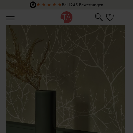
★
★
★
★
★
Bei 1245 Bewertungen
Zum Hauptinhalt springen