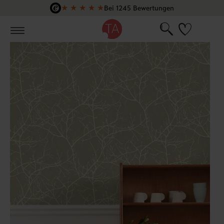
★
★
★
★
★
Bei 1245 Bewertungen
Zum Hauptinhalt springen