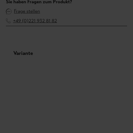
Sie haben Fragen zum Produkt?
Frage stellen
+49 (0)221 932 81 82
Produktgalerie überspringen
Variante