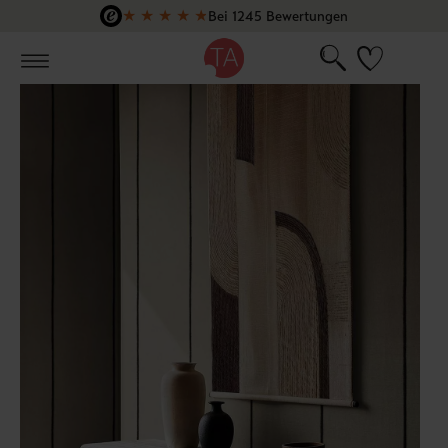
★
★
★
★
★
Bei 1245 Bewertungen
Zum Hauptinhalt springen