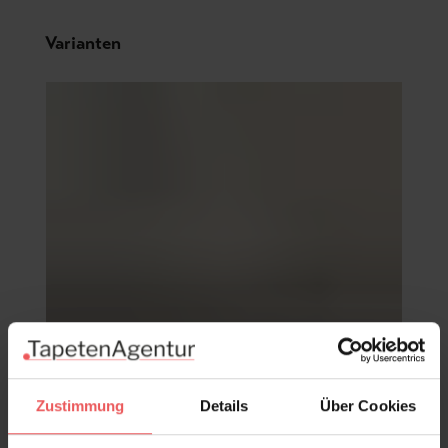
Produktgalerie überspringen
Varianten
Zustimmung
Details
Über Cookies