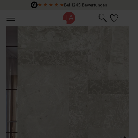
★
★
★
★
★
Bei 1245 Bewertungen
Zum Hauptinhalt springen