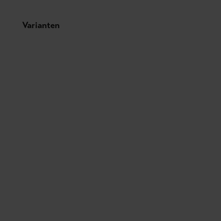
Produktgalerie überspringen
Varianten