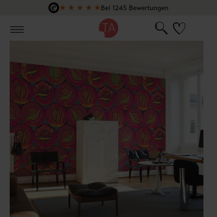
★
★
★
★
★
Bei 1245 Bewertungen
Zum Hauptinhalt springen