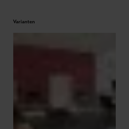
Produktgalerie überspringen
Varianten