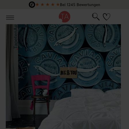
★
★
★
★
★
Bei 1245 Bewertungen
Zum Hauptinhalt springen