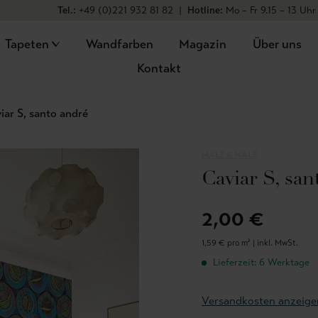
Tel.:
+49 (0)221 932 81 82
|
Hotline:
Mo – Fr 9.15 – 13 Uhr
Tapeten
Wandfarben
Magazin
Über uns
Kontakt
iar S, santo andré
MALZ & MALZ
Caviar S, san
2,00 €
1,59 € pro m² |
inkl. MwSt.
Lieferzeit: 6 Werktage
Versandkosten anzeige