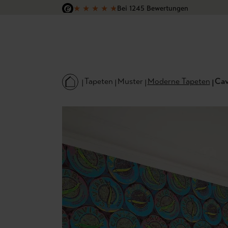
★
★
★
★
★
Bei 1245 Bewertungen
 Hauptinhalt springen
Zur Suche springen
Zur Hauptnavigation springen
Versandkostenfrei in Deutschland
Tapeten
Muster
Moderne Tapeten
Cav