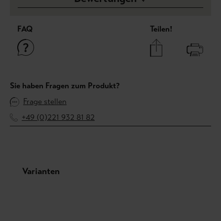
FAQ
Teilen!
Sie haben Fragen zum Produkt?
Frage stellen
+49 (0)221 932 81 82
Produktgalerie überspringen
Varianten