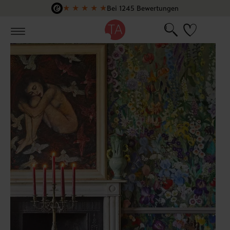
★
★
★
★
★
Bei 1245 Bewertungen
Zum Hauptinhalt springen