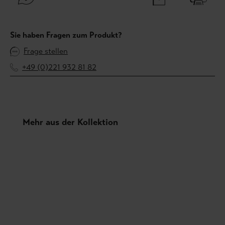
Sie haben Fragen zum Produkt?
Frage stellen
+49 (0)221 932 81 82
Produktgalerie überspringen
Mehr aus der Kollektion