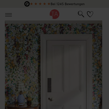
★
★
★
★
★
Bei 1245 Bewertungen
Zum Hauptinhalt springen