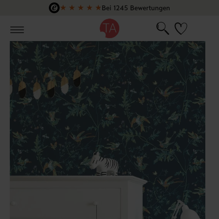
★
★
★
★
★
Bei 1245 Bewertungen
Zum Hauptinhalt springen