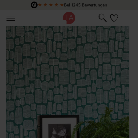
★
★
★
★
★
Bei 1245 Bewertungen
Zum Hauptinhalt springen