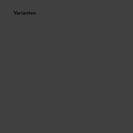
Produktgalerie überspringen
Varianten