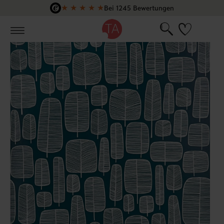
★
★
★
★
★
Bei 1245 Bewertungen
Zum Hauptinhalt springen