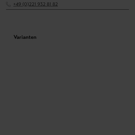
+49 (0)221 932 81 82
Produktgalerie überspringen
Varianten