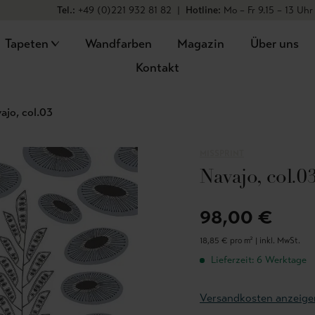
Tel.:
+49 (0)221 932 81 82
|
Hotline:
Mo – Fr 9.15 – 13 Uhr
Tapeten
Wandfarben
Magazin
Über uns
Kontakt
ajo, col.03
MISSPRINT
Navajo, col.0
98,00 €
18,85 € pro m² |
inkl. MwSt.
Lieferzeit: 6 Werktage
Versandkosten anzeige