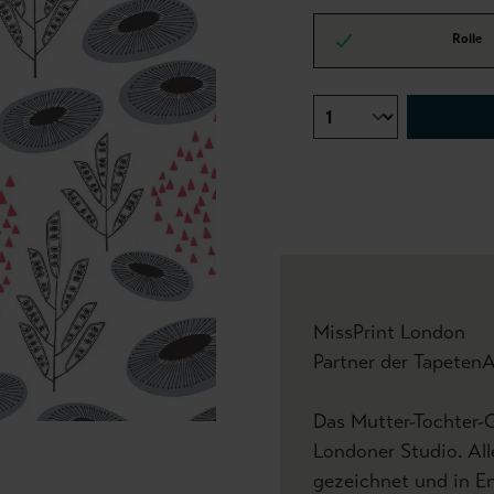
Rolle
MissPrint London
Partner der Tapeten
Das Mutter-Tochter-G
Londoner Studio. Al
gezeichnet und in E