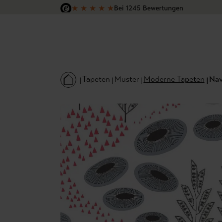
★
★
★
★
★
Bei 1245 Bewertungen
 Hauptinhalt springen
Zur Suche springen
Zur Hauptnavigation springen
Versandkostenfrei in Deutschland
Tapeten
Muster
Moderne Tapeten
Nav