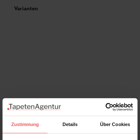
Produktgalerie überspringen
Varianten
Zustimmung
Details
Über Cookies