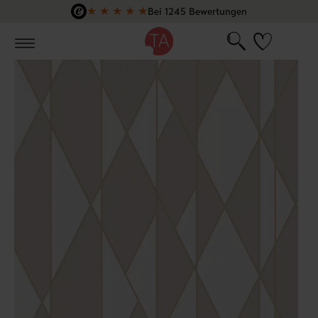
★
★
★
★
★
Bei 1245 Bewertungen
Zum Hauptinhalt springen