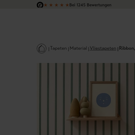
★
★
★
★
★
Bei 1245 Bewertungen
 Hauptinhalt springen
Zur Suche springen
Zur Hauptnavigation springen
Versandkostenfrei in Deutschland
Tapeten
Material
Vliestapeten
Ribbon