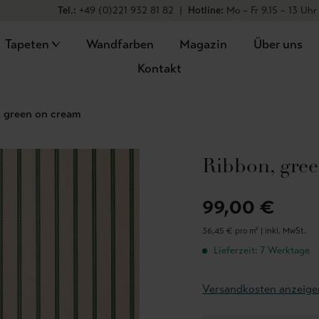
Tel.:
+49 (0)221 932 81 82
|
Hotline:
Mo – Fr 9.15 – 13 Uhr
Tapeten
Wandfarben
Magazin
Über uns
Kontakt
, green on cream
Ribbon, gre
99,00 €
36,45 € pro m² |
inkl. MwSt.
Lieferzeit: 7 Werktage
Versandkosten anzeige