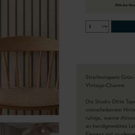
DIN-A4 Mus
Streifentapete Grün-
Vintage-Charme
Die Studio Ditte Tap
cremefarbenem Hinte
ruhige, warme Atmosp
an handgewebtes Lei
Eleganz mit moderner