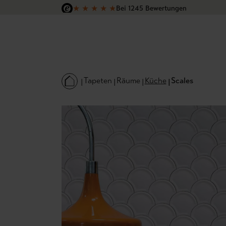
★
★
★
★
★
Bei 1245 Bewertungen
 Hauptinhalt springen
Zur Suche springen
Zur Hauptnavigation springen
Versandkostenfrei in Deutschland
Tapeten
Räume
Küche
Scales