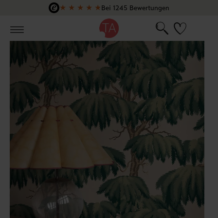
★
★
★
★
★
Bei 1245 Bewertungen
Zum Hauptinhalt springen