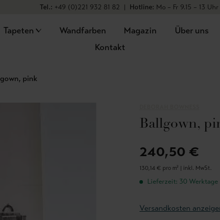
Tel.:
+49 (0)221 932 81 82
|
Hotline:
Mo – Fr 9.15 – 13 Uhr
Tapeten
Wandfarben
Magazin
Über uns
Kontakt
lgown, pink
DEBORAH BOWNESS
Ballgown, pi
240,50 €
130,14 € pro m² |
inkl. MwSt.
Lieferzeit: 30 Werktage
Versandkosten anzeige