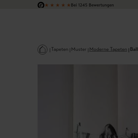
★
★
★
★
★
Bei 1245 Bewertungen
 Hauptinhalt springen
Zur Suche springen
Zur Hauptnavigation springen
Versandkostenfrei in Deutschland
Tapeten
Muster
Moderne Tapeten
Bal