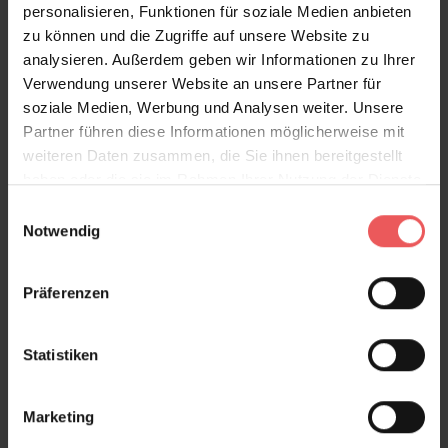
personalisieren, Funktionen für soziale Medien anbieten
zu können und die Zugriffe auf unsere Website zu
analysieren. Außerdem geben wir Informationen zu Ihrer
Verwendung unserer Website an unsere Partner für
soziale Medien, Werbung und Analysen weiter. Unsere
Partner führen diese Informationen möglicherweise mit
weiteren Daten zusammen, die Sie ihnen bereitgestellt
haben oder die sie im Rahmen Ihrer Nutzung der Dienste
Frock, pink
gesammelt haben.
Einwilligungsauswahl
240,50 €
Notwendig
Präferenzen
Statistiken
Marketing