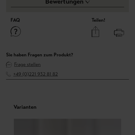
Bewertungen
FAQ
Teilen!
Sie haben Fragen zum Produkt?
Frage stellen
+49 (0)221 932 81 82
Produktgalerie überspringen
Varianten