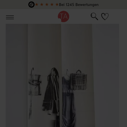
★
★
★
★
★
Bei 1245 Bewertungen
Zum Hauptinhalt springen