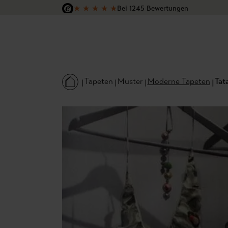
★
★
★
★
★
Bei 1245 Bewertungen
 Hauptinhalt springen
Zur Suche springen
Zur Hauptnavigation springen
Versandkostenfrei in Deutschland
Tapeten
Muster
Moderne Tapeten
Tat