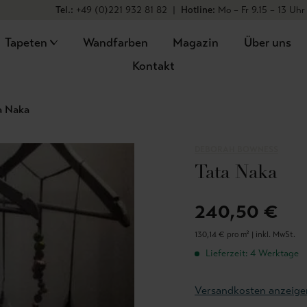
Tel.:
+49 (0)221 932 81 82
|
Hotline:
Mo – Fr 9.15 – 13 Uhr
Tapeten
Wandfarben
Magazin
Über uns
Kontakt
a Naka
DEBORAH BOWNESS
Tata Naka
240,50 €
130,14 € pro m² |
inkl. MwSt.
Lieferzeit: 4 Werktage
Versandkosten anzeige