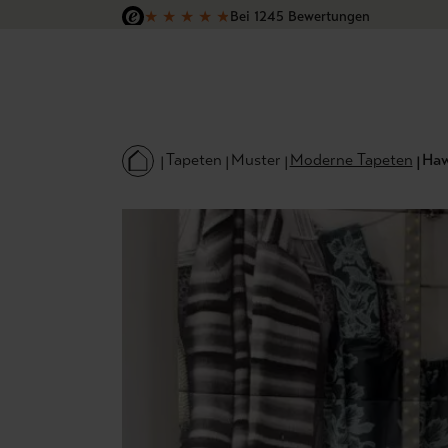
★
★
★
★
★
Bei 1245 Bewertungen
 Hauptinhalt springen
Zur Suche springen
Zur Hauptnavigation springen
Versandkostenfrei in Deutschland
Tapeten
Muster
Moderne Tapeten
Haw