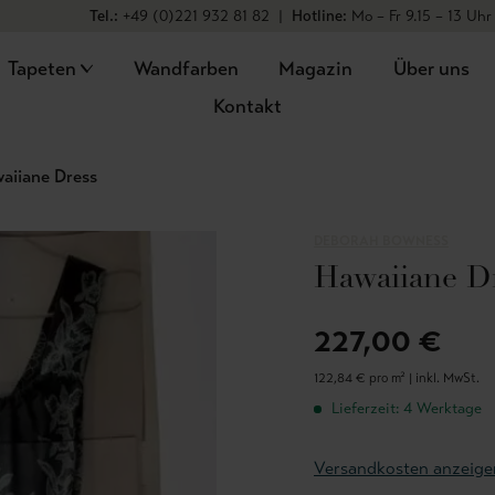
Tel.:
+49 (0)221 932 81 82
|
Hotline:
Mo – Fr 9.15 – 13 Uhr
Tapeten
Wandfarben
Magazin
Über uns
Kontakt
aiiane Dress
DEBORAH BOWNESS
Hawaiiane D
227,00 €
122,84 € pro m² |
inkl. MwSt.
Lieferzeit: 4 Werktage
Versandkosten anzeige