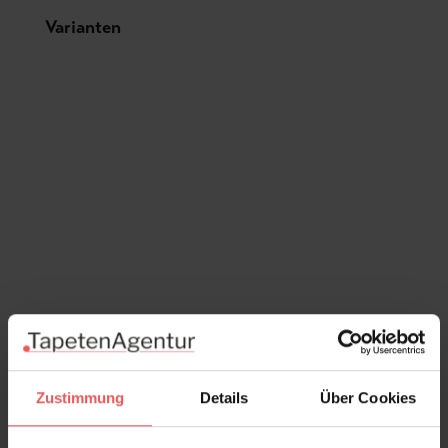
Produktgalerie überspringen
Varianten
Zustimmung
Details
Über Cookies