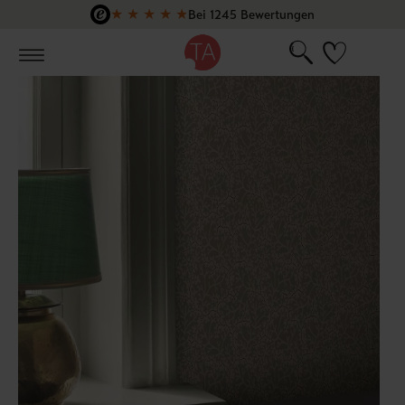
★
★
★
★
★
Bei 1245 Bewertungen
Zum Hauptinhalt springen