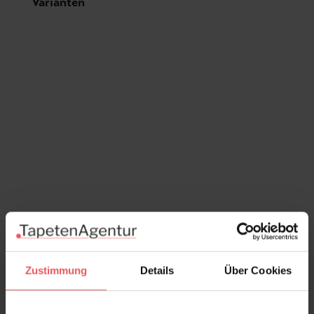
Produktgalerie überspringen
Varianten
Zustimmung
Details
Über Cookies