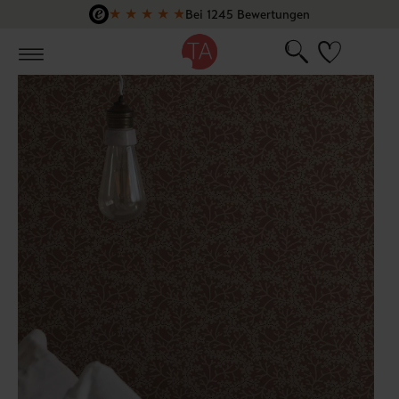
★
★
★
★
★
Bei 1245 Bewertungen
Zum Hauptinhalt springen