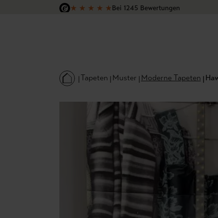
★
★
★
★
★
Bei 1245 Bewertungen
 Hauptinhalt springen
Zur Suche springen
Zur Hauptnavigation springen
Versandkostenfrei in Deutschland
Tapeten
Muster
Moderne Tapeten
Haw