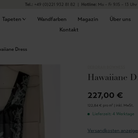
Tel.:
+49 (0)221 932 81 82
|
Hotline:
Mo – Fr 9.15 – 13 Uhr
Tapeten
Wandfarben
Magazin
Über uns
Kontakt
aiiane Dress
DEBORAH BOWNESS
Hawaiiane D
227,00 €
122,84 € pro m² |
inkl. MwSt.
Lieferzeit: 4 Werktage
Versandkosten anzeige