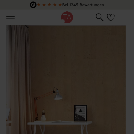
★
★
★
★
★
Bei 1245 Bewertungen
Zum Hauptinhalt springen