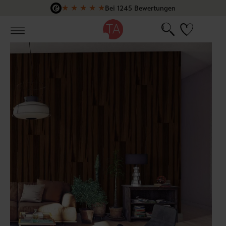
★
★
★
★
★
Bei 1245 Bewertungen
Zum Hauptinhalt springen