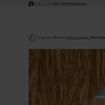
★
★
★
★
★
Bei 1245 Bewertungen
 Hauptinhalt springen
Zur Suche springen
Zur Hauptnavigation springen
Versandkostenfrei in Deutschland
Tapeten
Räume
Wohnzimmer
Holztape