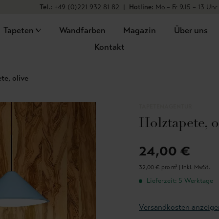
Tel.:
+49 (0)221 932 81 82
|
Hotline:
Mo – Fr 9.15 – 13 Uhr
Tapeten
Wandfarben
Magazin
Über uns
Kontakt
te, olive
TAPETENAGENTUR
Holztapete, o
24,00 €
32,00 € pro m² |
inkl. MwSt.
Lieferzeit: 5 Werktage
Versandkosten anzeige