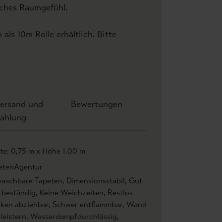
liches Raumgefühl.
 als 10m Rolle erhältlich. Bitte
ersand und
Bewertungen
ahlung
ite: 0,75 m x Höhe 1,00 m
etenAgentur
aschbare Tapeten
, Dimensionsstabil
, Gut
htbeständig
, Keine Weichzeiten
, Restlos
cken abziehbar
, Schwer entflammbar
, Wand
leistern
, Wasserdampfdurchlässig
,