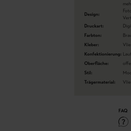
meh
Fot
Design:
Ver
Druckart:
Dig
Farbton:
Bra
Kleber:
Vlie
Konfektionierung:
Lau
Oberfläche:
offe
Stil:
Mod
Trägermaterial:
Vli
FAQ