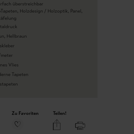
rfach überstreichbar
oTapeten
, Holzdesign / Holzoptik
, Panel
,
täfelung
italdruck
un
, Hellbraun
skleber
fmeter
nes Vlies
erne Tapeten
estapeten
Zu Favoriten
Teilen!