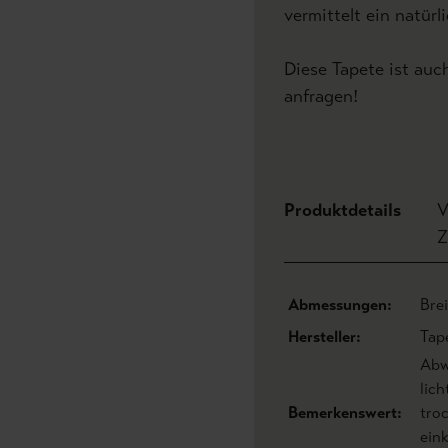
vermittelt ein natür
Diese Tapete ist auch
anfragen!
Produktdetails
V
Z
Abmessungen:
Bre
Hersteller:
Tap
Abw
lic
Bemerkenswert:
tro
eink