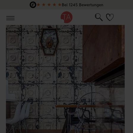
★
★
★
★
★
Bei 1245 Bewertungen
Zum Hauptinhalt springen