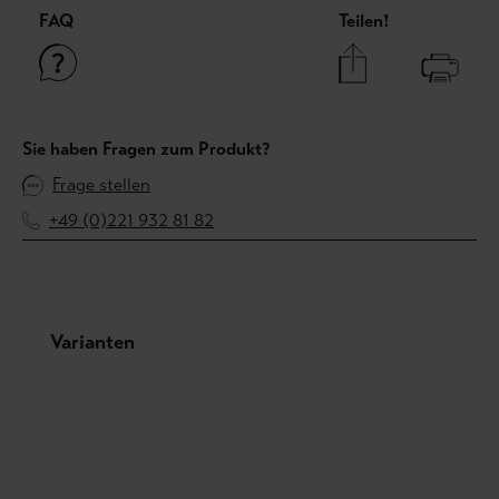
FAQ
Teilen!
Sie haben Fragen zum Produkt?
Frage stellen
+49 (0)221 932 81 82
Produktgalerie überspringen
Varianten