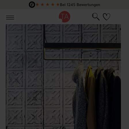
★
★
★
★
★
Bei 1245 Bewertungen
Zum Hauptinhalt springen