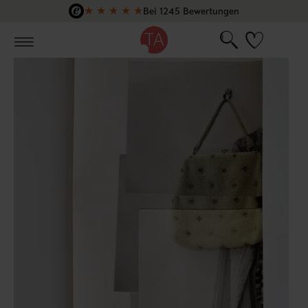
★
★
★
★
★
Bei 1245 Bewertungen
Zum Hauptinhalt springen