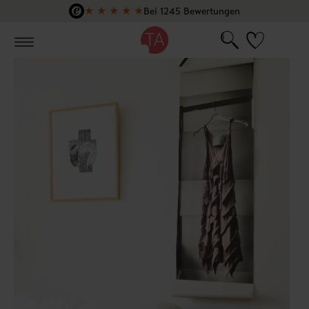
★
★
★
★
★
Bei 1245 Bewertungen
Zum Hauptinhalt springen